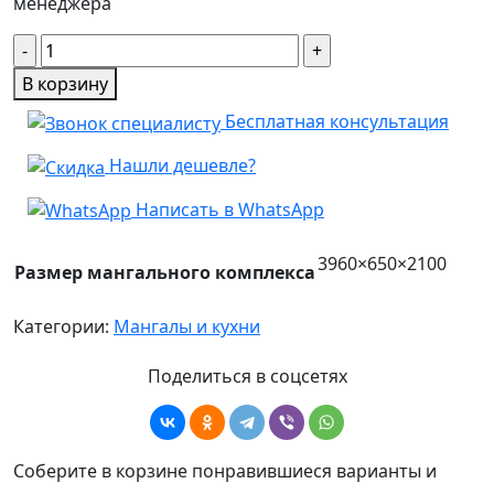
менеджера
Количество
товара
В корзину
Мангальный
Бесплатная консультация
комплекс
с
Нашли дешевле?
барным
островом
Написать в WhatsApp
и
рабочей
3960×650×2100
Размер мангального комплекса
зоной
Категории:
Мангалы и кухни
Поделиться в соцсетях
Соберите в корзине понравившиеся варианты и