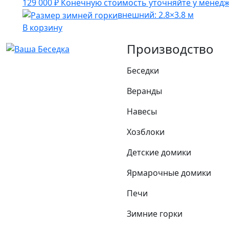
129 000
₽
Конечную стоимость уточняйте у менед
внешний: 2.8×3.8 м
В корзину
Производство
Беседки
Веранды
Навесы
Хозблоки
Детские домики
Ярмарочные домики
Печи
Зимние горки