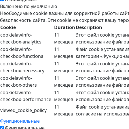
Включено по умолчанию
Необходимые cookie важны для корректной работы сайт
безопасность сайта. Эти cookie не сохраняют вашу пе
Cookie
Duration
Description
cookielawinfo-
11
Этот файл cookie уста
checkbox-analytics
месяцев
использование файлов 
cookielawinfo-
11
Файл cookie устанавли
checkbox-functional
месяцев
категории «Функциона
cookielawinfo-
11
Этот файл cookie уста
checkbox-necessary
месяцев
использование файлов 
cookielawinfo-
11
Этот файл cookie уста
checkbox-others
месяцев
использование файлов 
cookielawinfo-
11
Этот файл cookie уста
checkbox-performance
месяцев
использование файлов 
11
Файл cookie устанавли
viewed_cookie_policy
месяцев
согласие на использов
Функциональные
Функциональные