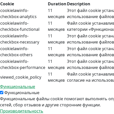
Cookie
Duration
Description
cookielawinfo-
11
Этот файл cookie уста
checkbox-analytics
месяцев
использование файлов 
cookielawinfo-
11
Файл cookie устанавли
checkbox-functional
месяцев
категории «Функциона
cookielawinfo-
11
Этот файл cookie уста
checkbox-necessary
месяцев
использование файлов 
cookielawinfo-
11
Этот файл cookie уста
checkbox-others
месяцев
использование файлов 
cookielawinfo-
11
Этот файл cookie уста
checkbox-performance
месяцев
использование файлов 
11
Файл cookie устанавли
viewed_cookie_policy
месяцев
согласие на использов
Функциональные
Функциональные
Функциональные файлы cookie помогают выполнять опр
сетей, сбор отзывов и другие сторонние функции.
Производительность