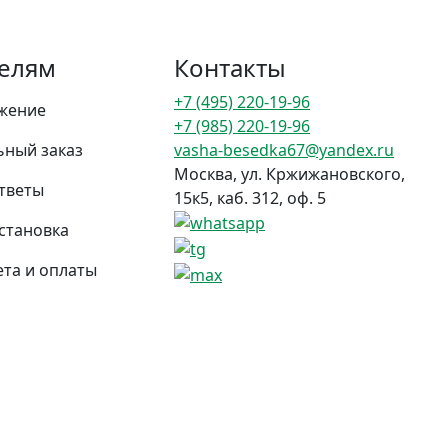
елям
Контакты
+7 (495) 220-19-96
жение
+7 (985) 220-19-96
ьный заказ
vasha-besedka67@yandex.ru
Москва, ул. Кржижановского,
тветы
15к5, каб. 312, оф. 5
установка
та и оплаты