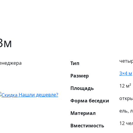
3м
четы
менеджера
Тип
3×4 м
Размер
12 м²
Площадь
Нашли дешевле?
откры
Форма беседки
ель, 
Материал
12 че
Вместимость