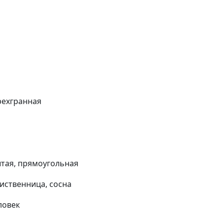
рехгранная
тая, прямоугольная
лиственница, сосна
ловек