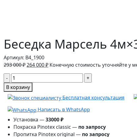
Беседка Марсель 4м×
Артикул:
B4_1900
Первоначальная
Текущая
293 000
₽
264 000
₽
Конечную стоимость уточняйте у 
цена
цена:
Количество
составляла
264
товара
293
000 ₽.
В корзину
Беседка
000 ₽.
Бесплатная консультация
Марсель
4м×3м
Написать в WhatsApp
Установка —
33000 ₽
Покраска Pinotex classic —
по запросу
Пропитка Pinotex original —
по запросу