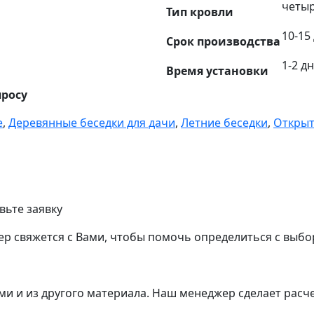
четыр
Тип кровли
10-15
Срок производства
1-2 д
Время установки
просу
е
,
Деревянные беседки для дачи
,
Летние беседки
,
Открыт
вьте заявку
р свяжется с Вами, чтобы помочь определиться с выбо
и и из другого материала.
Наш менеджер сделает расче