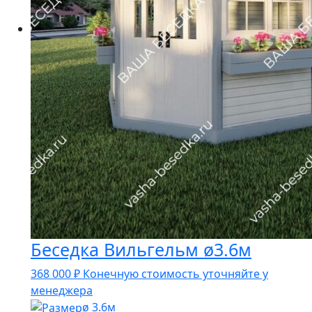
Беседка Вильгельм ø3.6м
368 000
₽
Конечную стоимость уточняйте у
менеджера
ø 3.6м