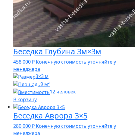
Беседка Глубина 3м×3м
458 000
₽
Конечную стоимость уточняйте у
менеджера
3×3 м
9 м²
12 человек
В корзину
Беседка Аврора 3×5
280 000
₽
Конечную стоимость уточняйте у
менеджера