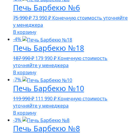
Печь Барбекю №6
990 ₽.
Первоначальная
Текущая
75 990
₽
73 990
₽
Конечную стоимость уточняйте
цена
цена:
у менеджера
составляла
73
В корзину
75
990 ₽.
-4%
Печь Барбекю №18
990 ₽.
Первоначальная
Текущая
187 990
₽
179 990
₽
Конечную стоимость
цена
цена:
уточняйте у менеджера
составляла
179
В корзину
187
990 ₽.
-7%
Печь Барбекю №10
990 ₽.
Первоначальная
Текущая
119 990
₽
111 990
₽
Конечную стоимость
цена
цена:
уточняйте у менеджера
составляла
111
В корзину
119
990 ₽.
-3%
Печь Барбекю №8
990 ₽.