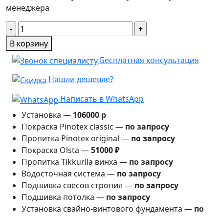
менеджера
Количество
товара
В корзину
Беседка
Бесплатная консультация
Закат
8м×4м
Нашли дешевле?
Написать в WhatsApp
Установка —
106000 р
Покраска Pinotex classic —
по запросу
Пропитка Pinotex original —
по запросу
Покраска Olsta —
51000 ₽
Пропитка Tikkurila винха —
по запросу
Водосточная система —
по запросу
Подшивка свесов стропил —
по запросу
Подшивка потолка —
по запросу
Установка свайно-винтового фундамента —
по