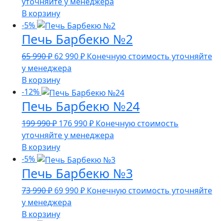
цена
цена:
уточняйте у менеджера
составляла
263
В корзину
273
990 ₽.
-5%
Печь Барбекю №2
990 ₽.
Первоначальная
Текущая
65 990
₽
62 990
₽
Конечную стоимость уточняйте
цена
цена:
у менеджера
составляла
62
В корзину
65
990 ₽.
-12%
Печь Барбекю №24
990 ₽.
Первоначальная
Текущая
199 990
₽
176 990
₽
Конечную стоимость
цена
цена:
уточняйте у менеджера
составляла
176
В корзину
199
990 ₽.
-5%
Печь Барбекю №3
990 ₽.
Первоначальная
Текущая
73 990
₽
69 990
₽
Конечную стоимость уточняйте
цена
цена:
у менеджера
составляла
69
В корзину