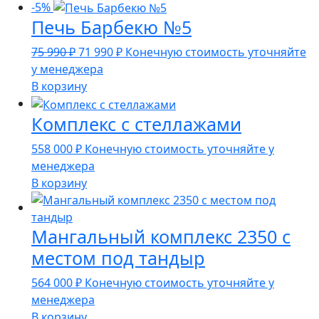
73
990 ₽.
-5%
Печь Барбекю №5
990 ₽.
Первоначальная
Текущая
75 990
₽
71 990
₽
Конечную стоимость уточняйте
цена
цена:
у менеджера
составляла
71
В корзину
75
990 ₽.
Комплекс с стеллажами
990 ₽.
558 000
₽
Конечную стоимость уточняйте у
менеджера
В корзину
Мангальный комплекс 2350 с
местом под тандыр
564 000
₽
Конечную стоимость уточняйте у
менеджера
В корзину