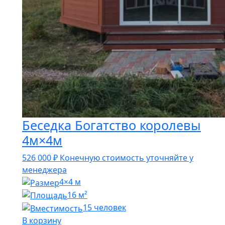
Беседка Богатство королевы
4м×4м
526 000
₽
Конечную стоимость уточняйте у
менеджера
4×4 м
16 м²
15 человек
В корзину