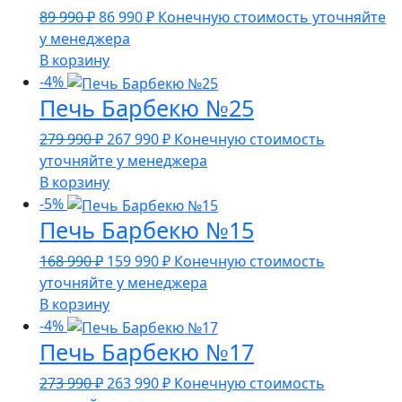
Первоначальная
Текущая
89 990
₽
86 990
₽
Конечную стоимость уточняйте
цена
цена:
у менеджера
составляла
86
В корзину
89
990 ₽.
-4%
Печь Барбекю №25
990 ₽.
Первоначальная
Текущая
279 990
₽
267 990
₽
Конечную стоимость
цена
цена:
уточняйте у менеджера
составляла
267
В корзину
279
990 ₽.
-5%
Печь Барбекю №15
990 ₽.
Первоначальная
Текущая
168 990
₽
159 990
₽
Конечную стоимость
цена
цена:
уточняйте у менеджера
составляла
159
В корзину
168
990 ₽.
-4%
Печь Барбекю №17
990 ₽.
Первоначальная
Текущая
273 990
₽
263 990
₽
Конечную стоимость