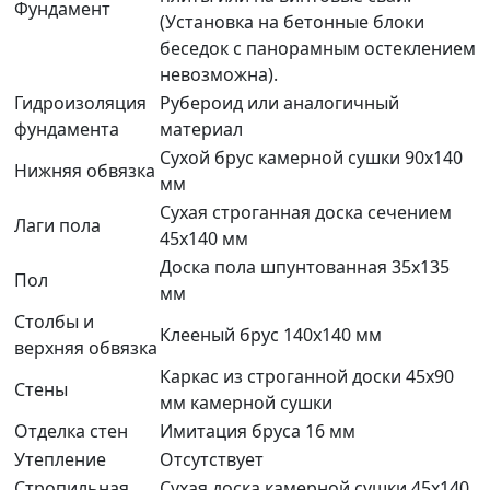
Фундамент
(Установка на бетонные блоки
беседок с панорамным остеклением
невозможна).
Гидроизоляция
Рубероид или аналогичный
фундамента
материал
Сухой брус камерной сушки 90х140
Нижняя обвязка
мм
Сухая строганная доска сечением
Лаги пола
45х140 мм
Доска пола шпунтованная 35х135
Пол
мм
Столбы и
Клееный брус 140х140 мм
верхняя обвязка
Каркас из строганной доски 45х90
Стены
мм камерной сушки
Отделка стен
Имитация бруса 16 мм
Утепление
Отсутствует
Стропильная
Сухая доска камерной сушки 45х140