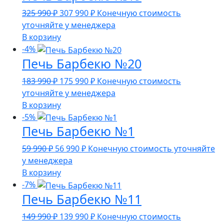
Первоначальная
Текущая
325 990
₽
307 990
₽
Конечную стоимость
цена
цена:
уточняйте у менеджера
составляла
307
В корзину
325
990 ₽.
-4%
Печь Барбекю №20
990 ₽.
Первоначальная
Текущая
183 990
₽
175 990
₽
Конечную стоимость
цена
цена:
уточняйте у менеджера
составляла
175
В корзину
183
990 ₽.
-5%
Печь Барбекю №1
990 ₽.
Первоначальная
Текущая
59 990
₽
56 990
₽
Конечную стоимость уточняйте
цена
цена:
у менеджера
составляла
56
В корзину
59
990 ₽.
-7%
Печь Барбекю №11
990 ₽.
Первоначальная
Текущая
149 990
₽
139 990
₽
Конечную стоимость