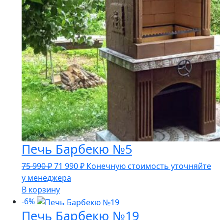
Печь Барбекю №5
Первоначальная
Текущая
75 990
₽
71 990
₽
Конечную стоимость уточняйте
цена
цена:
у менеджера
составляла
71
В корзину
75
990 ₽.
-6%
Печь Барбекю №19
990 ₽.