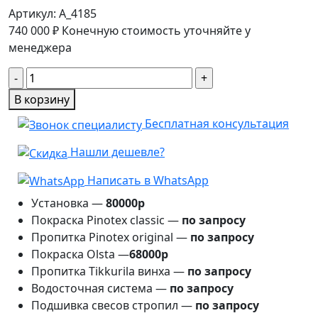
Артикул:
A_4185
740 000
₽
Конечную стоимость уточняйте у
менеджера
Количество
товара
В корзину
Беседка
Бесплатная консультация
Интер
4,5×9м
Нашли дешевле?
Написать в WhatsApp
Установка —
80000р
Покраска Pinotex classic —
по запросу
Пропитка Pinotex original —
по запросу
Покраска Olsta —
68000р
Пропитка Tikkurila винха —
по запросу
Водосточная система —
по запросу
Подшивка свесов стропил —
по запросу