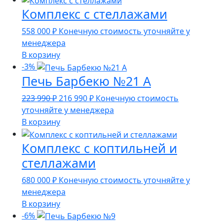
Комплекс с стеллажами
558 000
₽
Конечную стоимость уточняйте у
менеджера
В корзину
-3%
Печь Барбекю №21 А
Первоначальная
Текущая
223 990
₽
216 990
₽
Конечную стоимость
цена
цена:
уточняйте у менеджера
составляла
216
В корзину
223
990 ₽.
Комплекс с коптильней и
990 ₽.
стеллажами
680 000
₽
Конечную стоимость уточняйте у
менеджера
В корзину
-6%