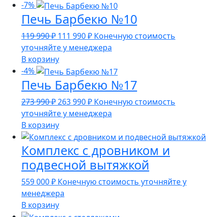
-7%
Печь Барбекю №10
Первоначальная
Текущая
119 990
₽
111 990
₽
Конечную стоимость
цена
цена:
уточняйте у менеджера
составляла
111
В корзину
119
990 ₽.
-4%
Печь Барбекю №17
990 ₽.
Первоначальная
Текущая
273 990
₽
263 990
₽
Конечную стоимость
цена
цена:
уточняйте у менеджера
составляла
263
В корзину
273
990 ₽.
Комплекс с дровником и
990 ₽.
подвесной вытяжкой
559 000
₽
Конечную стоимость уточняйте у
менеджера
В корзину