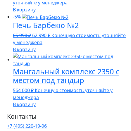
цена
цена:
уточняйте у менеджера
составляла
139
В корзину
149
990 ₽.
-5%
Печь Барбекю №2
990 ₽.
Первоначальная
Текущая
65 990
₽
62 990
₽
Конечную стоимость уточняйте
цена
цена:
у менеджера
составляла
62
В корзину
65
990 ₽.
990 ₽.
Мангальный комплекс 2350 с
местом под тандыр
564 000
₽
Конечную стоимость уточняйте у
менеджера
В корзину
Контакты
+7 (495) 220-19-96