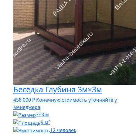
Беседка Глубина 3м×3м
458 000
₽
Конечную стоимость уточняйте у
менеджера
3×3 м
9 м²
12 человек