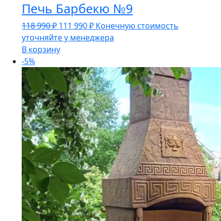
Печь Барбекю №9
Первоначальная
Текущая
118 990
₽
111 990
₽
Конечную стоимость
цена
цена:
уточняйте у менеджера
составляла
111
В корзину
118
990 ₽.
-5%
990 ₽.