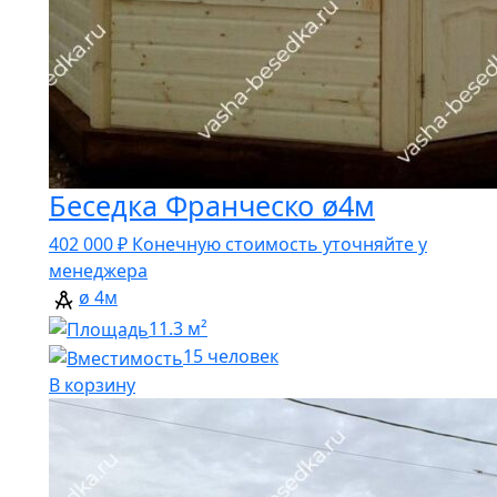
Беседка Франческо ø4м
402 000
₽
Конечную стоимость уточняйте у
менеджера
ø 4м
11.3 м²
15 человек
В корзину