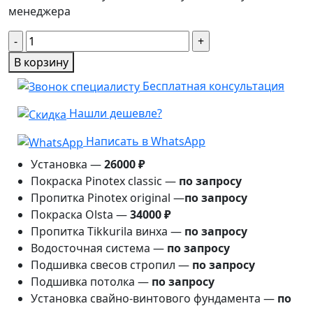
менеджера
Количество
товара
В корзину
Беседка
Бесплатная консультация
Англия
ø3.247м.
Нашли дешевле?
Написать в WhatsApp
Установка —
26000 ₽
Покраска Pinotex classic —
по запросу
Пропитка Pinotex original —
по запросу
Покраска Olsta —
34000 ₽
Пропитка Tikkurila винха —
по запросу
Водосточная система —
по запросу
Подшивка свесов стропил —
по запросу
Подшивка потолка —
по запросу
Установка свайно-винтового фундамента —
по