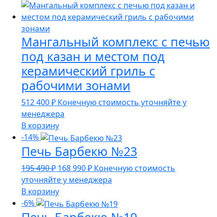
Мангальный комплекс с печью
под казан и местом под
керамический гриль с
рабочими зонами
512 400
₽
Конечную стоимость уточняйте у
менеджера
В корзину
-14%
Печь Барбекю №23
Первоначальная
Текущая
195 490
₽
168 990
₽
Конечную стоимость
цена
цена:
уточняйте у менеджера
составляла
168
В корзину
195
990 ₽.
-6%
Печь Барбекю №19
490 ₽.