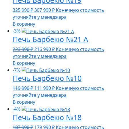
Первоначальная
Текущая
325 990
₽
307 990
₽
Конечную стоимость
цена
цена:
уточняйте у менеджера
составляла
307
В корзину
325
990 ₽.
-3%
Печь Барбекю №21 А
990 ₽.
Первоначальная
Текущая
223 990
₽
216 990
₽
Конечную стоимость
цена
цена:
уточняйте у менеджера
составляла
216
В корзину
223
990 ₽.
-7%
Печь Барбекю №10
990 ₽.
Первоначальная
Текущая
119 990
₽
111 990
₽
Конечную стоимость
цена
цена:
уточняйте у менеджера
составляла
111
В корзину
119
990 ₽.
-4%
Печь Барбекю №18
990 ₽.
Первоначальная
Текущая
187 990
₽
179 990
₽
Конечную стоимость