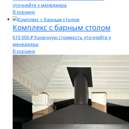
цена
цена:
уточняйте у менеджера
составляла
179
В корзину
187
990 ₽.
Комплекс с барным столом
990 ₽.
610 000
₽
Конечную стоимость уточняйте у
менеджера
В корзину