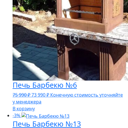
Печь Барбекю №6
Первоначальная
Текущая
75 990
₽
73 990
₽
Конечную стоимость уточняйте
цена
цена:
у менеджера
составляла
73
В корзину
75
990 ₽.
-3%
Печь Барбекю №13
990 ₽.