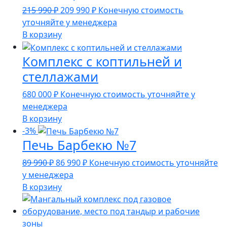
Первоначальная
Текущая
215 990
₽
209 990
₽
Конечную стоимость
цена
цена:
уточняйте у менеджера
составляла
209
В корзину
215
990 ₽.
Комплекс с коптильней и
990 ₽.
стеллажами
680 000
₽
Конечную стоимость уточняйте у
менеджера
В корзину
-3%
Печь Барбекю №7
Первоначальная
Текущая
89 990
₽
86 990
₽
Конечную стоимость уточняйте
цена
цена:
у менеджера
составляла
86
В корзину
89
990 ₽.
990 ₽.