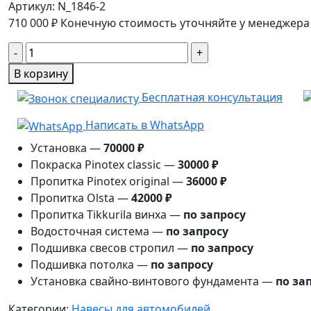
Артикул:
N_1846-2
710 000
₽
Конечную стоимость уточняйте у менеджера
Количество
товара
В корзину
Навес
Бесплатная консультация
для
двух
Написать в WhatsApp
машин
Установка —
70000 ₽
5×10
Покраска Pinotex classic —
30000 ₽
Роса
Пропитка Pinotex original —
36000 ₽
Пропитка Olsta —
42000 ₽
Пропитка Tikkurila винха —
по запросу
Водосточная система —
по запросу
Подшивка свесов стропил —
по запросу
Подшивка потолка —
по запросу
Установка свайно-винтового фундамента —
по за
Категории:
Навесы для автомобилей